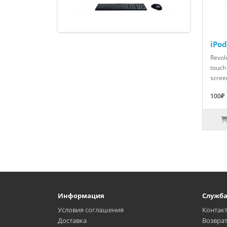
iPo
Revolu
touch
scree
100₽
Информация
Служб
Условия соглашения
Контак
Доставка
Возврат