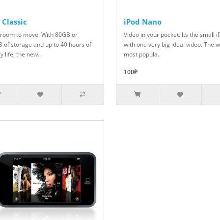
 Classic
iPod Nano
room to move. With 80GB or
Video in your pocket. Its the small 
 of storage and up to 40 hours of
with one very big idea: video. The 
y life, the new..
most popula..
100₽