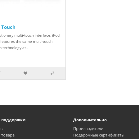
d Touch
tionary multi-touch interface. iPod
 features the same multi-touch
n technology as..
а поддержки
Дополнительно
ты
Производители
 товара
Подарочные сертификаты