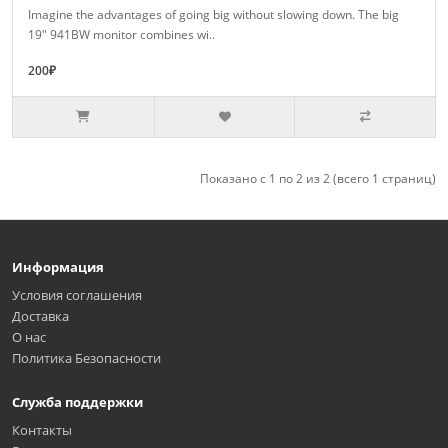
Imagine the advantages of going big without slowing down. The big
19" 941BW monitor combines wi..
200₽
Показано с 1 по 2 из 2 (всего 1 страниц)
Информация
Условия соглашения
Доставка
О нас
Политика Безопасности
Служба поддержки
Контакты